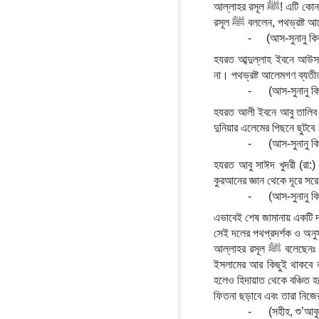
আল্লাহর রসূল ﷺ! এটি কোন জিনিস? যার ব্যাপারে আপনি আপনার উম্মতের জন্য দাজ্জালের চেয়েও অধিক ভয় পান? আল্লাহর 
রসূল ﷺ বললেন, পথভ্রষ্
-
(আস-সুনানু ক
হযরত আব্দুল্লাহ ইবনে আউস (রা:) থেকে বর্ণিত রসূল ﷺ বলেছেন,
না। পথভ্রষ্ট আলেমগণ ব্যত
-
(আস-সুনানু ক
হযরত আলী ইবনে আবু তালিব (রা:) বলেন, রসূল ﷺ বলেছেন, শেষ জামানায় আল্ল
দুনিয়ার এলেমের পিছনে ছুট
-
(আস-সুনানু ক
হযরত আবু সাঈদ খুদরী (রা:) বলেন, আমি আল্লাহর রসূল ﷺ
কুরআনের জ্ঞান থেকে দূরে স
-
(আস-সুনানু ক
এভাবেই শেষ জামানায় একটি দ
সেই দলের পথপ্রদর্শক ও অনুস
আল্লাহর রসূল ﷺ বলেছেনঃ আমি অচিরেই লোকদের উপর এমন একটি সময় আসার আশংকা করছি যখন কেবলমাত্র নাম ছাড়া 
ইসলামের আর কিছুই থাকবে ন
হলেও হিদায়াত থেকে বঞ্চিত হ
ফিতনা ছড়াবে এবং তারা নিজ
-
(সহীহ, শু’আব