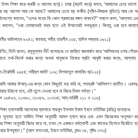
‘
নী ইলম শিক্ষা করে ক্বারী ও আলেম হবে)। তারা (বড়াই করে) বলবে, 
আমাদের চেয়ে ভালো ক্
 বড় আলেম আর কে আছে? আমাদের চেয়ে বড় ফকীহ (দ্বীন-বিষয়ক পন্ডিত) আর কে 
“
”
‘
উদ্দেশ্যে বললেন, 
ওদের মধ্যে কি কোন প্রকারের মঙ্গল থাকবে?
 সকলে বলল, 
আল্লাহ এবং
“
ি বললেন, 
ওরা তোমাদেরই মধ্য হতে এই উম্মতেরই দলভুক্ত। কিন্তু ওরা হবে জাহান্ন
ারানীর আউসাত্ব ৬২৪২; বাযযার; সহীহ তারগীব ১৩৫; হাদিস সম্ভার ১৬২১)
ﷺ
‘
্ণিত, তিনি বলেন, রসূলুল্লাহ 
 বলেছেনঃ যে ব্যক্তি জ্ঞানার্জন করে 
আলিমদের ওপর গৌরব 
সাথে তর্ক-বিতর্ক করার জন্য অথবা মানুষকে নিজের প্রতি আকৃষ্ট করার জন্য, আল্লাহ 
‘
ত-তিরমিযী ২৬৫৪; সহীহুল জামি
 ১০৬; মিশকাতুল মাসাবিহ হা/২২৫)
’
নিশ্চয়ই আমি আমার উম্মাহ্‌-এর জন্য কোন কিছুরই ভয় করি না, পথভ্রষ্ট 
আলিমগণ ব্যতীত। এরপর,
”
িরুদ্ধে তলোয়ার উঠানো হবে, এটা তুলে নেওয়া হবে না বিচার দিবস পর্যন্ত।
াদ ১৬৪৯৩, ২১৩৬০, ৩১৩৫৯, ২০৩৩৪; আদ্-দারিমী ২১১ ও ২১৬)
শিক্ষা ত্যাগকারী আলেমের ব্যাপারে শায়খূল ইসলাম ইমাম ইবনে তাইমিয়া (রহিঃ) বলেছেনঃ
সুন্নাহ হতে অর্জিত শিক্ষা অনুযায়ী আমল ত্যাগ করে এবং এমন বিচারকের অনুসরণ কর
র শিক্ষা অনুযায়ী বিচার করে না, তখন সে একজন ধর্মত্যাগী এবং কাফের হিসেবে বিবেচিত হবে
”
াওয়ার উপযুক্ত।
 (আল ফাতওয়া, ইবনে তাইমিয়া, খন্ডঃ ৩৫, পৃষ্টাঃ ৩৭৩)