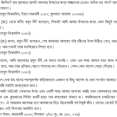
ট আলেমগণ।
িতাবুল ফিরদাউস, ইবনে দায়লামী ১০৫২; মুসনাদে আহমাদ ২০৩৩৫)
 নিশ্চয়ই আমি আমার উম্মতের জন্য কোন কিছুই ভয় করি 
ীত।
িতাবুল ফিরদাউস ১০৫৩)
াহ তাঁর দ্বীনের ইলম উঠিয়ে নেবে, আর মানুষ 
বে। আর তখনই তারা মতবিরোধে লিপ্ত হবে।
িতাবুল ফিরদাউস ১০৮২)
 কে বলতে শুনেছি। এমন এক সময় আসবে যখন মানব সন্তান 
রে যাবে, আর তারা দুনিয়ার পেছনে পাগলের মত দৌড়াবে। যেমন কোন মাতাল ঘোড়া দৌড়ায়।
িতাবুল ফিরদাউস ১০৮৩)
ল দেখা যায় যাদের পথপ্রদর্শক বাহ্যিকভাবে একজন বা কিছু আলেম বা কোন সংগঠন আকারে 
ারী সবাইই জাহান্নামে যাবে।
া এবং কুরআনের লিখিত রূপটি ছাড়া তার বাস্তবায়ন থাকবে না। মসজিদগুলো চাকচিক্যে ভ
বে। ঐ সময়কার আলেমরা হবে আসমানের নিচে বিচরণকারী সর্ব নিকৃষ্ট জীব। তাদের থেকেই বিভ
েরাও সেই ফিতনায় আবর্তিত হবে।
ুল ঈমান, বায়হাক্বী ১৯০৮; মিশকাত ২/৩৩ পৃঃ, হাঃ ২৫৮, ২৭৬)