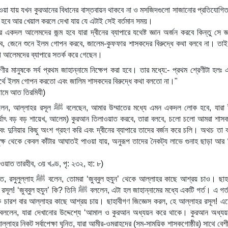
াওয়া যায় যখন কুরআনের বিধানের বাস্তবায়ন থাকবে না ও মসজিদগুলো সাজানোর প্রতিযোগিতা
 হবে আর খেয়াল করলে দেখা যায় যে এটাই সেই বর্তমান সময়।
র করবে, জেনে শুনে ইলম গোপন করবে, জালেম-কুফফার শাসকদের বিরুদ্ধে কথা বলবে না। তাই 
 আলেমদের ব্যাপারে সতর্ক করে গেছেন।
স্বার্থে ইলম গোপন করতো এবং জালিম শাসকদের বিরুদ্ধে কথা বলতো না।"
জামে আত তিরমিযী)
ম্মাতের মধ্যে এমন একদল লোক হবে, যারা ইলমে 
(অর্থাৎ বড় বড় শায়েখ, আলেম) কুরআন তিলাওয়াত করবে, তারা বলবে, চলো চলো আমরা শাসক
 এবং দুনিয়ার কিছু অংশ গ্রহণ করি এবং দ্বীনের ব্যাপারে তাদের বর্জন করে চলি। অথচ তা 
ৃক্ষ থেকে কেবল কাঁটার আঘাতই পাওয়া যায়, অনুরূপ তাদের নৈকট্য লাভে গুনাহ ছাড়া আর ক
য়াত তারহীব, ৩য় খণ্ড, পৃ: ২৩২, হা: ৮)
েকে আল্লাহর কাছে আশ্রয় চাও। ছাহাবীগণ 
ি ﷺ বললেন, এটা হল জাহান্নামের মধ্যে একটি গর্ত। এ গর্ত হতে 
নিক চারশ বার আল্লাহর কাছে আশ্রয় চায়। ছাহাবীগণ জিজ্ঞেস করল, হে আল্লাহর রসূল! এত
লাহর নিকট সর্বাপেক্ষা ঘৃনিত, যারা আমীর-ওমরাহদের (সম-সাময়িক শাসকগোষ্ঠীর) সাথে বেশী 