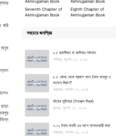
Akhirujjaman Book
Akhirujjaman Book
Seventh Chapter of
Eighth Chapter of
Akhirujjaman Book
Akhirujjaman Book
সবচেয়ে জনপ্রিয়
২.৫ ক্বাসীদাহ বা কাসিদায় সউগাত
শনিবার, জুলাই ০৮, ২০২৩
৫.৫ কোথা থেকে প্রকাশ পাবে ইমাম মাহমুদ ও
সাহেবে কিরাণ?
শুক্রবার, আগস্ট ০৯, ২০২৪
হলেও 
বইয়ের সূচিপত্র (ইনডেক্স লিঙ্ক)
বুধবার, জুলাই ০৫, ২০২৩
রপুর 
িন্ন 
৩.১২ ইমাম মাহদী এর আগে আগমনকারী কারা
শুক্রবার, আগস্ট ০৯, ২০২৪