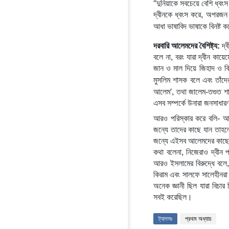
“
দুনিয়াকে সবচেয়ে বেশি ধ্ব
দ্বীনকে ধ্বংস করে, অপরজন
আধা ভাষাবিদ ভাষাকে বিনষ্ট 
দরবারি আলেমদের বৈশিষ্ট্য:
 দ্
বলে না, বরং যারা দ্বীন কায়ে
জান ও মাল দিয়ে জিহাদ ও কি
মুসলিম শাসক বলে এবং তাঁদে
’
আলেম
, তথা জালেম-তগুত শাস
এসব সম্পর্কে উনারা জনসাধা
আরও পরিস্কার করে বলি- আপনি
জন্যে তাদের কাছে যান তাহলে
জন্যে এইসব আলেমদের কাছে য
কথা বলেনা, নিজেরাও দ্বীন প
আরও ইসলামের বিরুদ্ধে বলে,
কিরাম এবং সালফে সালেহীনরা 
অনেক জ্ঞানী ছিল যারা বিচার
সবই করেছিল।
ট্যাগসঃ
প্রথম অধ্যায়