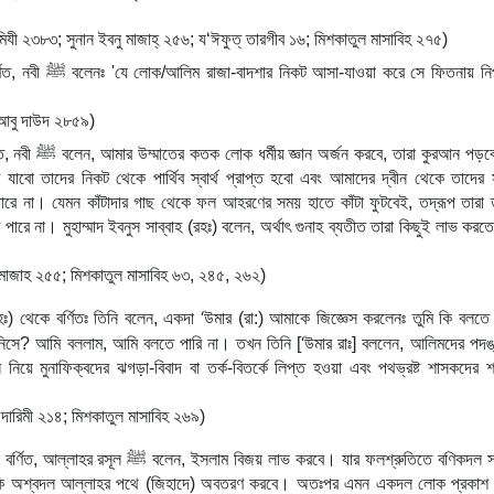
িযী ২৩৮৩; সুনান ইবনু মাজাহ্ ২৫৬; য‘ঈফুত্ তারগীব ১৬; মিশকাতুল মাসাবিহ ২৭৫)
য়া করে সে ফিতনায় নিপতিত 
 আবু দাউদ ২৮৫৯)
 তারা কুরআন পড়বে এবং 
াবো তাদের নিকট থেকে পার্থিব স্বার্থ প্রাপ্ত হবো এবং আমাদের দ্বীন থেকে তাদের স
ে না। যেমন কাঁটাদার গাছ থেকে ফল আহরণের সময় হাতে কাঁটা ফুটবেই, তদ্রূপ তারা ত
পারে না। মুহাম্মাদ ইবনুস সাব্বাহ (রহঃ) বলেন, অর্থাৎ গুনাহ ব্যতীত তারা কিছুই লাভ করতে
 মাজাহ ২৫৫; মিশকাতুল মাসাবিহ ৬৩, ২৪৫, ২৬২)
‘
হঃ) থেকে বর্ণিতঃ তিনি বলেন, একদা 
উমার (রা:) আমাকে জিজ্ঞেস করলেনঃ তুমি কি বলতে 
‘
নিসে? আমি বললাম, আমি বলতে পারি না। তখন তিনি [
উমার রাঃ] বললেন, আলিমদের পদঙ্
য়ে মুনাফিক্বদের ঝগড়া-বিবাদ বা তর্ক-বিতর্কে লিপ্ত হওয়া এবং পথভ্রষ্ট শাসকদের শ
ে দারিমী ২১৪; মিশকাতুল মাসাবিহ ২৬৯)
ﷺ
 বর্ণিত, আল্লাহর রসূল 
 বলেন, ইসলাম বিজয় লাভ করবে। যার ফলশ্রুতিতে বণিকদল সমু
ি অশ্বদল আল্লাহর পথে (জিহাদে) অবতরণ করবে। অতঃপর এমন একদল লোক প্রকাশ প