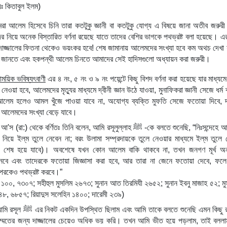
ায়ঃ কিতাবুল ইলম)
রা আলেম হিসেবে চিনি তারা কতটুকু জ্ঞানী বা কতটুকু যোগ্য এ বিষয়ে জানা অতীব জরুরী 
র নিয়ে অনেক বিস্তারিত বর্ণনা রয়েছে যাতে তাদের বেশির ভাগকে পথভ্রষ্ট বলা হয়েছে। এ
দাজ্জালের ফিতনা থেকেও ভয়ংকর হবে! শেষ জামানায় আলেমদের সংখ্যা হবে কম অথচ দেখা যা
ো জানতে এবং হকপন্থী আলেম চিনতে আমাদের সেই হাদিসগুলো অধ্যায়ন করা জরুরী।
ময়িক ভবিষ্যৎবাণী
 এর ৪ নং, ৫ নং ও ৯ নং পয়েন্টে কিছু বিশদ বর্ণনা করা হয়েছে যার মাধ্যমে
নেওয়া হবে, আলেমদের মৃত্যুর মাধ্যমে দ্বীনী জ্ঞান উঠে যাওয়া, মুনাফিকরা জ্ঞানী সেজে ধর্ম ব
, আলেম হলেও আমল খুঁজে পাওয়া যাবে না, অযোগ্য ব্যক্তি মুফতি সেজে ফতোয়া দিবে, দর
 আলেমদের সংখ্যা বেড়ে যাবে।
ার মাধ্যমে ইল্‌ম তুলে নেবেন 
কে শেষ হয়ে যাবে)। অবশেষে যখন কোন আলেম বাকি থাকবে না, তখন জনগণ মূর্খ অনভ
 নেবে এবং তাদেরকে ফতোয়া জিজ্ঞাসা করা হবে, আর তারা না জেনে ফতোয়া দেবে, ফলে 
অপরকেও পথভ্রষ্ট করবে।”
রী ১০০, ৭৩০৭; সহীহুল মুসলিম ২৬৭৩; সুনান আত তিরমিযী ২৬৫২; সুনান ইবনু মাজাহ ৫২; মুস
, ৬৮৫৭; রিয়াদুস সলেহিন ১৪০০; দারেমী ২৩৯)
তে শুনেছি এমন কিছু রয়েছে 
উম্মতের জন্য দাজ্জালের চেয়েও অধিক ভয় করি। তখন আমি ভীত হয়ে পড়লাম, তাই বললাম