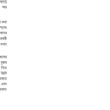
্তা) 
। আর 
 কথা 
্তায় 
কদের 
দরবারী 
ুনাহ 
ানার 
ুঝার 
নিয়ে 
ল্টো 
াবায়ে 
 এমন 
াকাত 