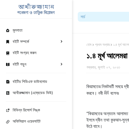
মূলপাতা
বইটি সম্পর্কে
হোম
প্রথম অধ্যায়
১.৪ মূর্খ আলে
বইটি সংগ্রহ করুন
১.৪ মূর্খ আলেমরা
বইটি পড়ুন
শুক্রবার, জুলাই ০৭, ২০২৩
বইটির পিডিএফ ডাউনলোড
কিয়ামতের নিকটবর্তী সময়ে দ্বীন
আখীরুজ্জামান (এম্বেডেড ভিউ)
ﷺ
করবে। নবী 
 বলেনঃ
বিভিন্ন রিসোর্স লিঙ্ক
“
কিয়ামতের অন্যতম আলামত হচ
ইলমে দ্বীন তথা কুরআন-সুন্না
অফিসিয়াল ওয়েবসাইট
উঠে যাবে।