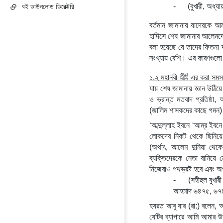
বই ডাউনলোড ডিরেক্টরি
-
(বুখারী, অধ্য
বর্তমান জামানায় যাদেরকে আম
হাদিসে শেষ জামানার আলেমদে
বলা হয়েছে যে তাদের ফিতনা 
সংখ্যায় বেশি। এর কারণগুল
ﷺ
১.২ মহানবী 
 এর করা সমসা
যায় শেষ জামানায় জ্ঞান উঠিয়ে 
ও ভ্রান্ত মতবাদ প্রতিষ্ঠা
(জালিম শাসকদের কাছে গমন)
‘আব্দুল্লাহ ইবনে ‘আম্‌র ইবনে আ'স (রা:) থেকে বর্ণিতঃ তিনি বলেন, আমি রসূলুল্লাহ ﷺ -কে বলতে শুনেছি, “নিঃসন্দেহে আল্লাহ 
লোকদের নিকট থেকে ছিনিয়ে নিয়ে ইল্‌ম তুলে নেবেন না; বরং উলামা সম্প্রদায়কে তুলে নেওয়
(অর্থাৎ, আলেম দুনিয়া থে
ব্যক্তিদেরকে নেতা বানিয়ে
নিজেরাও পথভ্রষ্ট হবে এবং 
-
(সহীহুল বুখা
আহমাদ ৬৪৭৫, ৬৭৪৮
হযরত আবু যার (রা:) বলেন, আমি রসূল ﷺ এর নিকট একদিন উপস্থিত ছিলাম এবং আমি তাকে বল
যেটির ব্যাপারে আমি আমার 