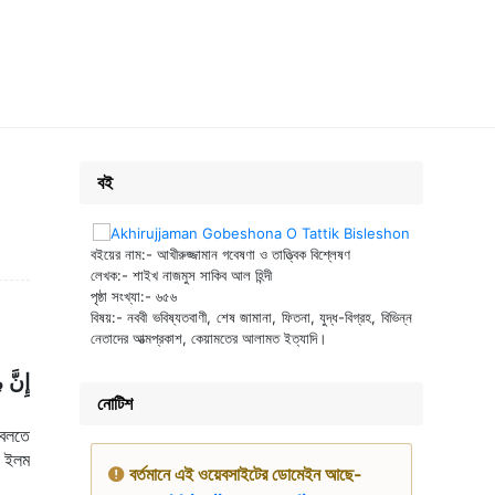
বই
বইয়ের নাম:- আখীরুজ্জামান গবেষণা ও তাত্ত্বিক বিশ্লেষণ
লেখক:- শাইখ নাজমুস সাকিব আল হিন্দী
পৃষ্ঠা সংখ্যা:- ৬৫৬
বিষয়:- নববী ভবিষ্যতবাণী, শেষ জামানা, ফিতনা, যুদ্ধ-বিগ্রহ, বিভিন্ন
নেতাদের আত্মপ্রকাশ, কেয়ামতের আলামত ইত্যাদি।
إِنَّ 
নোটিশ
বলতে 
 ইলম 
বর্তমানে এই ওয়েবসাইটের ডোমেইন আছে-