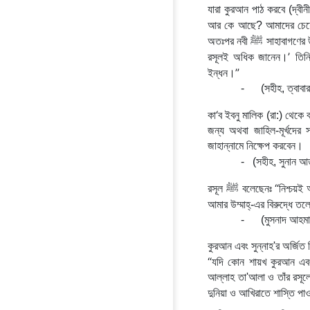
যারা কুরআন পাঠ করবে (দ্বী
আর কে আছে? আমাদের চেয়ে
ﷺ
অতঃপর নবী 
 সাহাবাগণের 
’ 
রসূলই অধিক জানেন।
তিন
”
ইন্ধন।
-
(সহীহ, ত্বাব
‘
কা
ব ইবনু মালিক (রা:) থেকে বর
জন্য অথবা জাহিল-মূর্খদের 
জাহান্নামে নিক্ষেপ করবেন।
-
(সহীহ, সুনান আ
ﷺ
“
রসূল 
 বলেছেনঃ 
আমার উম্মাহ্‌-এর ব
-
(মুসনাদ আহম
কুরআন এবং সুন্নাহ'র অর্জিত 
“
যদি কোন শায়খ কুরআন এবং 
আল্লাহ তা'আলা ও তাঁর রসূলে
দুনিয়া ও আখিরাতে শাস্তি প