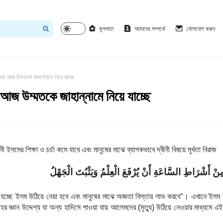
মূলপাতা
আমাদের সম্পর্কে
যোগাযোগ করুন
মরা আজ উম্মতকে জাহান্নামে নিয়ে যাচ্ছে
 আজ উম্মতকে জাহান্নামে নিয়ে যাচ্ছে
ী ইলমের শিক্ষা ও চর্চা কমে যাবে এবং মানুষের মাঝে ব্যাপকভাবে দ্বীনী বিষয়ে মূর্খতা বিরাজ 
مِنْ أَشْرَاطِ السَّاعَةِ أَنْ يُرْفَعَ الْعِلْمُ وَيَثْبُتَ الْجَهْلُ
”
্ছে ইলম উঠিয়ে নেয়া হবে এবং মানুষের মাঝে অজ্ঞতা বিস্তার লাভ করবে
। এখানে ইলম 
হর জ্ঞান উদ্দেশ্য যা অন্য হাদিসে পাওয়া যায় আলেমদের (মৃত্যু) উঠিয়ে নেওয়ার মাধ্যমে এই