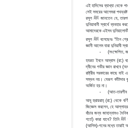
এই হাদিসের ব্যাখ্যা থেকে প
সেই সময়ের আলেমরা পথভ্রষ্ট
রসূল ﷺ জানতেন যে, তারপর একদল আলেমদের জন্ম হবে যারা দ্বীনের ব্যাপারে যথেষ্ট জ্ঞান অর্জন করবে কিন্তু সে জ্ঞানকে 
দুনিয়াবানী স্বার্থে ব্যবহা
আমাদেরকে এইসব দুনিয়ালোভী
রসূল ﷺ বলেছেনঃ “তিন শ্রেণীর মানুষকে সর্ব প্রথম জাহান্নামে নিক্ষেপ করা হবে। তার মধ্যে:- প্রথম শ্রেণীটা হলঃ একদল 
জ্ঞানী আলেম যারা দুনিয়াবী 
-
(সংক্ষেপিত, 
হযরত ইবনে আব্বাস (রা:) বলেন, আল্লাহর রসূল ﷺ বলেছেন, আমার উ
দ্বীনের গভীর জ্ঞান রাখবে 
রাষ্ট্রীয় সরকারের কাছে যাই
সম্ভব নয়। যেরূপ কাঁটাদার ব
অর্জিত হয় না।
-
(আত-তারগীব ও
আবূ হুরায়রাহ্ (রা:) থেকে বর্ণিত, রসুলুল্লাহ ﷺ বলেন, তোমরা ‘জুব্বুল হুযুন’ থ
জিজ্ঞেস করলেন, হে আল্লাহর রসূল! ‘জুব্বুল হুযুন’ কি? তিন
বাঁচার জন্য জাহান্নামও দৈ
গর্তে) কারা যাবে? তিনি ﷺ বললেন, যারা দেখানোর উদ্দেশ্যে ‘আমাল ও কুরআন অধ্যয়ন করে থাকে। কুরআন অধ্যয়নকারী 
(আলিম)-গনের মধ্যে তারাই আল্