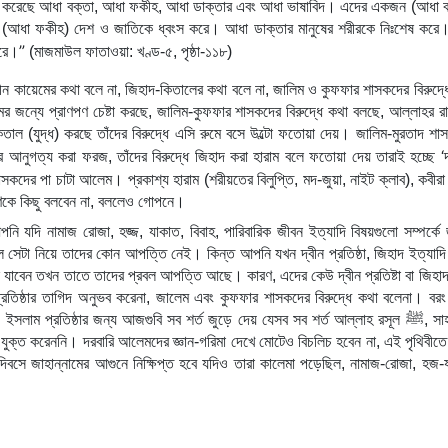
ংস করেছে আধা বক্তা, আধা ফকীহ, আধা ডাক্তার এবং আধা ভাষাবিদ। এদের একজন (আধা বক
 (আধা ফকীহ) দেশ ও জাতিকে ধ্বংস করে। আধা ডাক্তার মানুষের শরীরকে নিঃশেষ করে
”
করে।
 (মাজমাউল ফাতাওয়া: খণ্ড-৫, পৃষ্ঠা-১১৮)
বীন কায়েমের কথা বলে না, জিহাদ-কিতালের কথা বলে না, জালিম ও কুফফার শাসকদের বিরুদ্ধে
মের জন্যে প্রাণপণ চেষ্টা করছে, জালিম-কুফফার শাসকদের বিরুদ্ধে কথা বলছে, আল্লাহর রাস
তাল (যুদ্ধ) করছে তাঁদের বিরুদ্ধে এসি রুমে বসে উল্টো ফতোয়া দেয়। জালিম-মুরতাদ শাস
‘
র আনুগত্য করা ফরজ, তাঁদের বিরুদ্ধে জিহাদ করা হারাম বলে ফতোয়া দেয় তারাই হচ্ছে 
কদের পা চাটা আলেম। প্রকাশ্য হারাম (শরীয়তের বিলুপ্তি, মদ-জুয়া, নাইট ক্লাব), কবীরা গ
রণকে কিছু বলবেন না, বললেও গোপনে।
 যদি নামাজ রোজা, হজ্জ, যাকাত, বিবাহ, পারিবারিক জীবন ইত্যাদি বিষয়গুলো সম্পর্কে জ
 সেটা নিয়ে তাদের কোন আপত্তি নেই। কিন্ত আপনি যখন দ্বীন প্রতিষ্ঠা, জিহাদ ইত্যাদি ব
াবেন তখন তাতে তাদের প্রবল আপত্তি আছে। কারণ, এদের কেউ দ্বীন প্রতিষ্টা বা জিহাদ 
্রতিষ্ঠার তাগিদ অনুভব করেনা, জালেম এবং কুফফার শাসকদের বিরুদ্ধে কথা বলেনা। বরং উ
 ইসলাম প্রতিষ্ঠার জন্য আজগুবি সব শর্ত জুড়ে দেয় যেসব সব শর্ত আল্লাহ রসূল 
ﷺ
, সাহ
যুক্ত করেননি। দরবারি আলেমদের জ্ঞান-গরিমা দেখে মোটেও বিচলিচ হবেন না, এই পৃথিবীতে
 দিবসে জাহান্নামের আগুনে নিক্ষিপ্ত হবে যদিও তারা কালেমা পড়েছিল, নামাজ-রোজা, হজ-য