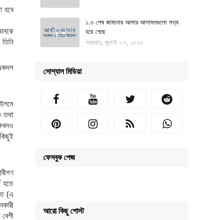
 হবে 
১.৩ শেষ জামানায় আসার আলামতগুলো সত্য
হয়ে গেছে
তিনি 
শুক্রবার, জুলাই ০৭, ২০২৩
সোশ্যাল মিডিয়া
 তথা 
কখনও 
িছুই 
ফেসবুক পেজ
ে (এ 
আরো কিছু পোস্ট
বেশী 