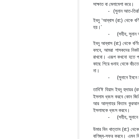
সাক্ষাত বা মেলামেশা করে।
-
(সুনান আত-তিরম
ইবনু ‘আব্বাস (রা:) থেকে বর্ণিত, নবী ﷺ বলেনঃ 'যে লোক/আলিম রাজা-বাদশার নিকট আসা-যাও
হয়।'
-
(সহীহ, সুনান
ইবনু আব্বাস (রা:) থেকে বর্ণিত, নবী ﷺ বলেন, আমার উম্মাতের কতক লোক ধর্মীয় জ্ঞান অর্জন করবে,
বলবে, আমরা শাসকদের নিকট য
রাখবো। এরূপ কখনো হতে পার
কাছে গিয়ে গুনাহ থেকে বাঁচতে 
না।
-
(সুনানে ইবনে
’
তাবি
ঈ যিয়াদ ইবনু হুদায়র (র
ইসলাম ধ্বংস করবে কোন জি
আর আল্লাহর কিতাব কুরআন নি
ইসলামকে ধ্বংস করবে।
-
(সহীহ, সুনান
উমার বিন খাত্তাব (রা:) থেকে
বাণিজ্য-সফর করবে। এমন ক