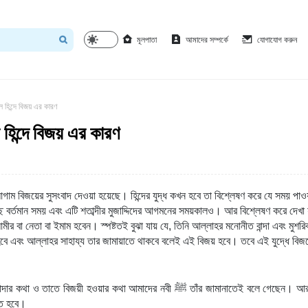
মূলপাতা
আমাদের সম্পর্কে
যোগাযোগ করুন
 হিন্দে বিজয় এর কারণ
হিন্দে বিজয় এর কারণ
 আগাম বিজয়ের সুসংবাদ দেওয়া হয়েছে। হিন্দের যুদ্ধ কখন হবে তা বিশ্লেষণ করে যে সময় পাও
ছে বর্তমান সময় এবং এটি শতাব্দীর মুজাদ্দিদের আগমনের সময়কালও। আর বিশ্লেষণ করে দেখা 
র আমীর বা নেতা বা ইমাম হবেন। স্পষ্টতই বুঝা যায় যে, তিনি আল্লাহর মনোনীত বান্দা এবং মুশর
ে হবে এবং আল্লাহর সাহায্য তার জামায়াতে থাকবে বলেই এই বিজয় হবে। তবে এই যুদ্ধে বিজ
্যাদার কথা ও তাতে বিজয়ী হওয়ার কথা আমাদের নবী
ﷺ
তাঁর জামানাতেই বলে গেছেন। আ
িত হবে।