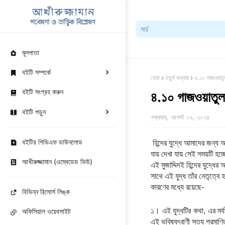
মূলপাতা
বইটি সম্পর্কে
হোম
চতুর্থ অধ্যায়
৪.১০ গাজওয়াতুল
বইটি সংগ্রহ করুন
৪.১০ গাজওয়াতুল 
বইটি পড়ুন
শুক্রবার, আগস্ট ০৯, ২০২৪
বইটির পিডিএফ ডাউনলোড
হিন্দের যুদ্ধে আমাদের জন্য
যায় দেখা যায় সেই সময়টি হচ্
আখীরুজ্জামান (এম্বেডেড ভিউ)
এই মুজাদ্দিদই হিন্দের যুদ্ধে
সাথে এই যুদ্ধ তাঁর নেতৃত্ব
কারণের মধ্যে রয়েছে-
বিভিন্ন রিসোর্স লিঙ্ক
১। এই যুদ্ধটির কথা, এর মর
অফিসিয়াল ওয়েবসাইট
এই ভবিষ্যৎবাণী সত্য প্রমাণ