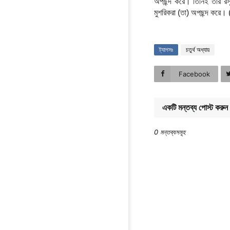
অপছন্দ করে। তিনিই তাঁর র
মুশরিকরা (তা) অপছন্দ করে।
ট্যাগসঃ
চতুর্থ অধ্যায়
Facebook
একটি মন্তব্য পোস্ট করুন
0 মন্তব্যসমূহ