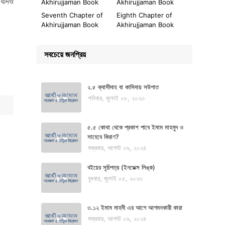
 যদিও
Akhirujjaman Book
Akhirujjaman Book
Seventh Chapter of
Eighth Chapter of
Akhirujjaman Book
Akhirujjaman Book
সবচেয়ে জনপ্রিয়
২.৫ ক্বাসীদাহ বা কাসিদায় সউগাত
শনিবার, জুলাই ০৮, ২০২৩
৫.৫ কোথা থেকে প্রকাশ পাবে ইমাম মাহমুদ ও
সাহেবে কিরাণ?
শুক্রবার, আগস্ট ০৯, ২০২৪
বইয়ের সূচিপত্র (ইনডেক্স লিঙ্ক)
বুধবার, জুলাই ০৫, ২০২৩
৩.১২ ইমাম মাহদী এর আগে আগমনকারী কারা
শুক্রবার, আগস্ট ০৯, ২০২৪