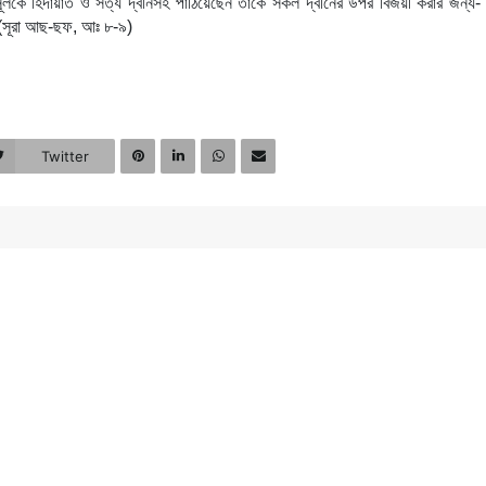
সূলকে হিদায়াত ও সত্য দ্বীনসহ পাঠিয়েছেন তাকে সকল দ্বীনের উপর বিজয়ী করার জন্য-
 (সূরা আছ-ছফ, আঃ ৮-৯)
Twitter