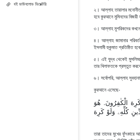
বই ডাউনলোড ডিরেক্টরি
২। আল্লাহ তায়ালার মনোনীত ও প
হবে কুরআনে মুমিনদের বিজয়ী
৩। আল্লাহ মুশরিকদের কখনো
৪। আল্লাহ জামানার পরিবর্ত
ইসলামী হুকুমাত প্রতিষ্ঠিত হব
৫। এই যুদ্ধ থেকেই মুসলিম
তার খিলাফতকে প্রস্তুত কর
৬। সর্বোপরি, আল্লাহ সুবহানা
কুরআনে এসেছে-
 كَرِهَ الْكٰفِرُونَ. هُوَ
نِ كُلِّهِۦ وَلَوْ كَرِهَ
তারা তাদের মুখের ফুঁৎকারে আ