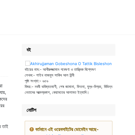
বই
বইয়ের নাম:- আখীরুজ্জামান গবেষণা ও তাত্ত্বিক বিশ্লেষণ
লেখক:- শাইখ নাজমুস সাকিব আল হিন্দী
পৃষ্ঠা সংখ্যা:- ৬৫৬
য়া
বিষয়:- নববী ভবিষ্যতবাণী, শেষ জামানা, ফিতনা, যুদ্ধ-বিগ্রহ, বিভিন্ন
নেতাদের আত্মপ্রকাশ, কেয়ামতের আলামত ইত্যাদি।
যায়,
িকদের
য়ের
নোটিশ
র তাই
বর্তমানে এই ওয়েবসাইটের ডোমেইন আছে-