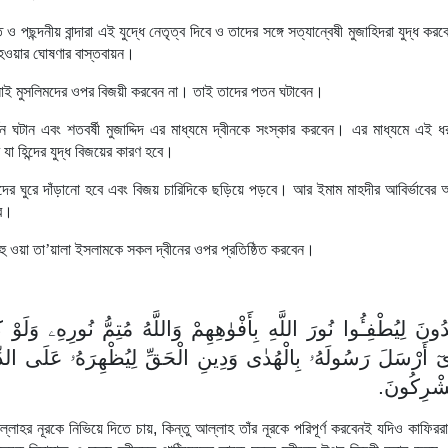
ছন্দনীয় বান্দারা এই যুদ্ধে নেতৃত্ব দিবে ও তাদের সঙ্গে সত্যান্বেষী মুজাহিদরা যুদ্ধ কর
 হওয়ার ঘোষণার বাস্তবায়ন।
ই মুসলিমদের ওপর বিজয়ী করবেন না। তাই তাদের পতন ঘটাবেন।
ন ঘটান এবং শতবর্ষী মুজাদ্দিদ এর মাধ্যমে দ্বীনকে সংস্কার করবেন। এর মাধ্যমে এই ধ
ে যা হিন্দের যুদ্ধ বিজয়ের কারণ হবে।
দের ঘুরে দাঁড়ানো হবে এবং বিজয় চারিদিকে ছড়িয়ে পড়বে। আর ইমাম মাহদীর আবির্ভাবের
বে।
হু ওয়া তা
’
য়ালা ইসলামকে সকল দ্বীনের ওপর প্রতিষ্ঠিত করবেন।
دُونَ لِيُطْفِـُٔوا نُورَ اللَّهِ بِأَفْوٰهِهِمْ وَاللَّهُ مُتِمُّ نُورِهِۦ وَلَوْ
ِىٓ أَرْسَلَ رَسُولَهُۥ بِالْهُدٰى وَدِينِ الْحَقِّ لِيُظْهِرَهُۥ عَلَى الدِّي
ُشْرِكُونَ
ল্লাহর নূরকে নিভিয়ে দিতে চায়, কিন্তু আল্লাহ তাঁর নূরকে পরিপূর্ণ করবেনই যদিও কাফিররা