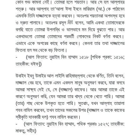
কোন শুভ কামনা নেই। তোমরা হলে শয়তান। আর সে হল আল্লাহর
শত্রু। আর আল্লাহ তা
’
আলা ঈসা ইবনে মারিয়াম (আ.) কে পাঠাবেন
এমনকি তিনি দাজ্জালকে হত্যা করবেন। অতঃপর শয়তানরা অপদস্থ হবে
ও দ্রুত পালাবে। অতঃপর রসূল
ﷺ
বলেন, আমি একথা তোমাদেরকে
বলছি যাতে তোমরা উপলব্ধি ও ভালভাবে মন দিয়ে বুঝতে পার। আর
একথাগুলো তোমরা তোমাদের পরবর্তী লোকদের নিকট বর্ণনা করবে।
এভাবে একে অপরের কাছে বর্ণনা করবে। কেননা তার তথা দাজ্জালের
ফিতনা হল সব থেকে বড় ফিতনা।
-
(আল ফিতান: নুয়াইম বিন হাম্মাদ ১৫১৮ [পথিক প্রকা: ১৫১৬;
তাহকীক: যঈফ])
উবাইদ ইবনু উমাইর আল লাইসি রাহিমাহুল্লাহ থেকে বর্ণিত
,
তিনি বলেন,
দাজ্জাল বের হবে, তাকে এমন একদল মানুষ অনুসরণ করবে, যারা বলবে
আমরা সাক্ষ্য দেই যে, সে (দাজ্জাল) কাফের। আর আমরা তাকে এই
কারণে অনুসরণ করি, যেন আমরা তার খাদ্য থেকে খেতে পারি। আমরা
(তার) গাছ থেকে উপকৃত হতে পারি। সুতরাং, যখন আল্লাহ তায়ালা
গযব নাযিল করবেন, তখন তাদের সকলের উপর (দাজ্জাল ও তাকে কাফের
স্বীকৃতি দানকারী দল) গযব নাযিল করবেন।
-
(আল ফিতান: নুয়াইম বিন হাম্মাদ, পথিক প্রকাঃ ১৫২৭; তাহকীক:
মাকতু, সহীহ)