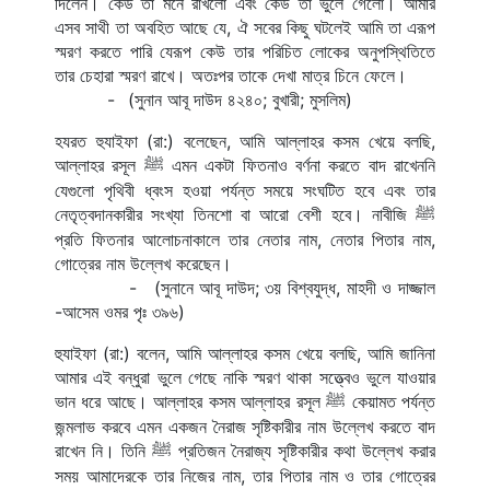
দিলেন। কেউ তা মনে রাখলো এবং কেউ তা ভুলে গেলো। আমার 
এসব সাথী তা অবহিত আছে যে, ঐ সবের কিছু ঘটলেই আমি তা এরূপ 
স্মরণ করতে পারি যেরূপ কেউ তার পরিচিত লোকের অনুপস্থিতিতে 
তার চেহারা স্মরণ রাখে। অতঃপর তাকে দেখা মাত্র চিনে ফেলে।
-
(সুনান আবূ দাউদ ৪২৪০; বুখারী; মুসলিম)
হযরত হুযাইফা (রা:) বলেছেন, আমি আল্লাহর কসম খেয়ে বলছি, 
আল্লাহর রসূল 
 এমন একটা ফিতনাও বর্ণনা করতে বাদ রাখেননি 
ﷺ
যেগুলো পৃথিবী ধ্বংস হওয়া পর্যন্ত সময়ে সংঘটিত হবে এবং তার 
নেতৃত্বদানকারীর সংখ্যা তিনশো বা আরো বেশী হবে। নাবীজি 
ﷺ
প্রতি ফিতনার আলোচনাকালে তার নেতার নাম, নেতার পিতার নাম, 
গোত্রের নাম উল্লেখ করেছেন।
-
(সুনানে আবূ দাউদ; ৩য় বিশ্বযুদ্ধ, মাহদী ও দাজ্জাল 
-আসেম ওমর পৃঃ ৩৯৬)
হুযাইফা (রা:) বলেন, আমি আল্লাহর কসম খেয়ে বলছি, আমি জানিনা 
আমার এই বন্ধুরা ভুলে গেছে নাকি স্মরণ থাকা সত্ত্বেও ভুলে যাওয়ার 
ভান ধরে আছে। আল্লাহর কসম আল্লাহর রসূল 
 কেয়ামত পর্যন্ত 
ﷺ
জন্মলাভ করবে এমন একজন নৈরাজ সৃষ্টিকারীর নাম উল্লেখ করতে বাদ 
রাখেন নি। তিনি 
 প্রতিজন নৈরাজ্য সৃষ্টিকারীর কথা উল্লেখ করার 
ﷺ
সময় আমাদেরকে তার নিজের নাম, তার পিতার নাম ও তার গোত্রের 