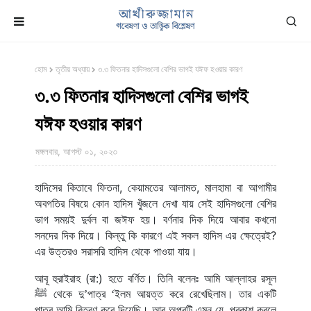
হোম
তৃতীয় অধ্যায়
৩.৩ ফিতনার হাদিসগুলো বেশির ভাগই যঈফ হওয়ার কারণ
৩.৩ ফিতনার হাদিসগুলো বেশির ভাগই
যঈফ হওয়ার কারণ
মঙ্গলবার, আগস্ট ০১, ২০২৩
হাদিসের কিতাবে ফিতনা, কেয়ামতের আলামত, মালহামা বা আগামীর 
অবগতির বিষয়ে কোন হাদিস খুঁজলে দেখা যায় সেই হাদিসগুলো বেশির 
ভাগ সময়ই দুর্বল বা জঈফ হয়। বর্ণনার দিক দিয়ে আবার কখনো 
সনদের দিক দিয়ে। কিন্তু কি কারণে এই সকল হাদিস এর ক্ষেত্রেই? 
এর উত্তরও সরাসরি হাদিস থেকে পাওয়া যায়।
আবূ হুরাইরাহ (রা:) হতে বর্ণিত। তিনি বলেনঃ আমি আল্লাহর রসূল 
 থেকে দু
পাত্র 
ইলম আয়ত্ত করে রেখেছিলাম। তার একটি 
ﷺ
’
‘
পাত্র আমি বিতরণ করে দিয়েছি। আর অপরটি এমন যে, প্রকাশ করলে 