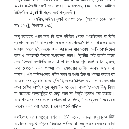
আমার কণ্ঠনালী কেটে দেয়া হবে। 
আবদুল্লাহ্ (রহ.) বলেন, হাদীসে 
‘
উল্লিখিত 
 শব্দের অর্থ খাদ্যনালী।
الْبُلْعُومُ
-
(সহীহ, সহীহুল বুখারী তাঃ পাঃ ১২০ [আঃ প্রঃ ১১৮; ইসঃ 
ফাঃ ১২২]; মিশকাত ২৭১)
আবু হুরাইরাহ এমন আর কি জ্ঞান নবীজির থেকে পেয়েছিলেন যা তিনি 
প্রকাশ করেন নি বা প্রকাশ করতে ভয় পেতেন? তিনি শরীয়তের জ্ঞান 
ছাড়াও আরো দুই ধরণের জ্ঞান জানতেন যার মধ্যে একটি তাসাউফের 
জ্ঞান ও আরেকটি ফিতনা সংক্রান্ত জ্ঞান। দ্বিতীয় সেই জ্ঞানই হচ্ছে 
সেই ফিতনা সম্পর্কিত জ্ঞান যা হাদিস শাস্ত্রে খুব কমই বর্ণিত হয়েছে 
আর যেগুলো বর্ণনা পাওয়া যায় সেগুলোর বেশির ভাগই জঈফ বা 
হাসান। এই হাদিসগুলোর সঠিক সনদ বা বর্ণনা ঠিক না থাকার কারণে তা 
অনেক সময় মুনকার-অতি দুর্বল হিসেবেও চিহ্নিত হয়। তবে সেগুলোর 
বর্ণনা বেশির ভাগই সত্য প্রমাণিত হয়েছে। কারণ ইসলামে কিছু বিষয় 
যা গায়েবের অন্তর্ভুক্ত তা ছাড়া আর সব কিছুই প্রকাশ করা হয়েছে। 
আর গায়েবের বিষয় গুলো কোনগুলো তা ইলহামী ভবিষ্যৎবাণী অধ্যায়ে 
আগেই বর্ণনা করা হয়েছে। সে সম্পর্কে হাদিস-
হুযাইফাহ (রা:) সূত্রে বর্ণিত। তিনি বলেন, একদা রসূলুল্লাহ 
ﷺ
আমাদের সম্মুখে দাঁড়িয়ে কিয়ামত পর্যন্ত যা কিছু ঘটবে সেসবের বর্ণনা 