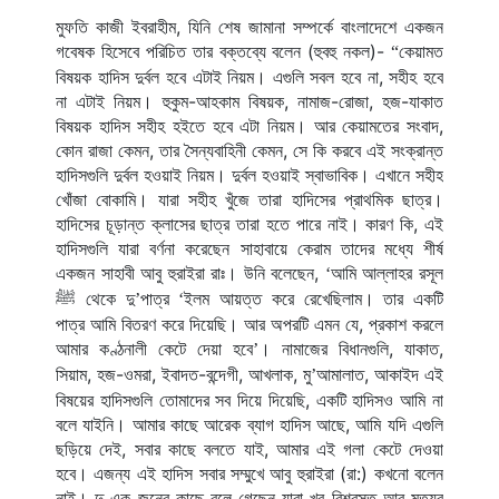
মুফতি কাজী ইবরাহীম, যিনি শেষ জামানা সম্পর্কে বাংলাদেশে একজন 
গবেষক হিসেবে পরিচিত তার বক্তব্যে বলেন (হুবহু নকল)- 
কেয়ামত 
“
বিষয়ক হাদিস দুর্বল হবে এটাই নিয়ম। এগুলি সবল হবে না, সহীহ হবে 
না এটাই নিয়ম। হুকুম-আহকাম বিষয়ক, নামাজ-রোজা, হজ-যাকাত 
বিষয়ক হাদিস সহীহ হইতে হবে এটা নিয়ম। আর কেয়ামতের সংবাদ, 
কোন রাজা কেমন, তার সৈন্যবাহিনী কেমন, সে কি করবে এই সংক্রান্ত 
হাদিসগুলি দুর্বল হওয়াই নিয়ম। দুর্বল হওয়াই স্বাভাবিক। এখানে সহীহ 
খোঁজা বোকামি। যারা সহীহ খুঁজে তারা হাদিসের প্রাথমিক ছাত্র। 
হাদিসের চূড়ান্ত ক্লাসের ছাত্র তারা হতে পারে নাই। কারণ কি, এই 
হাদিসগুলি যারা বর্ণনা করেছেন সাহাবায়ে কেরাম তাদের মধ্যে শীর্ষ 
একজন সাহাবী আবু হুরাইরা রাঃ। উনি বলেছেন, 
আমি আল্লাহর রসূল 
‘
 থেকে দু
পাত্র 
ইলম আয়ত্ত করে রেখেছিলাম। তার একটি 
ﷺ
’
‘
পাত্র আমি বিতরণ করে দিয়েছি। আর অপরটি এমন যে, প্রকাশ করলে 
আমার কণ্ঠনালী কেটে দেয়া হবে
। নামাজের বিধানগুলি, যাকাত, 
’
সিয়াম, হজ-ওমরা, ইবাদত-বন্দেগী, আখলাক, মু
আমালাত, আকাইদ এই 
’
বিষয়ের হাদিসগুলি তোমাদের সব দিয়ে দিয়েছি, একটি হাদিসও আমি না 
বলে যাইনি। আমার কাছে আরেক ব্যাগ হাদিস আছে, আমি যদি এগুলি 
ছড়িয়ে দেই, সবার কাছে বলতে যাই, আমার এই গলা কেটে দেওয়া 
হবে। এজন্য এই হাদিস সবার সম্মুখে আবু হুরাইরা (রা:) কখনো বলেন 
নাই। দু এক জনের কাছে বলে গেছেন যারা খুব বিশ্বস্ত আর মৃত্যুর 