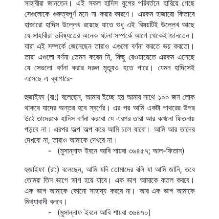
সাহাবীরা জানতেন। এই সকল হাদিস যুগের পরিবর্তনে হারিয়ে গেছে 
সেগুলোকে গুরুত্বপূর্ণ মনে না করার কারণে। এরকম হাজারো কিতাবে 
হাজারো হাদিস উল্লেখ রয়েছে যাতে শুধু এই বিষয়টিই উল্লেখ আছে 
যে সাহাবীরা ভবিষ্যতের অনেক ঘটনা সম্পর্কে আগে থেকেই জানতেন। 
যারা এই সম্পর্কে জেনেছেন তারাও এগুলো বর্ণনা করতে ভয় করতো। 
তারা এগুলো বর্ণনা তেমন করেন নি, কিছু রেওয়ায়েতে এরকম এসেছে 
যে সেগুলো বর্ণনা করার দরুন মৃত্যুও হতে পারে। যেমন হাদিসেই 
এসেছে এ ব্যাপারে-
হুজাইফা (রা:) বলেছেন, আমার ইচ্ছে হয় আমার সাথে ১০০ জন লোক 
থাকবে যাদের অন্তর হবে স্বর্ণের। এর পর আমি একটা পাথরের উপর 
উঠে তাদেরকে হাদিস বর্ণনা করবো যে এরপর তারা আর কখনো ফিতনায় 
পড়বে না। এরপর অল্প অল্প করে আমি চলে যাবো। আমি আর তাদের 
দেখবো না, তারাও আমাকে দেখবে না।
-
(মুসান্নাফ ইবনে আবি শায়বা ৩৬৪৫৭; আল-ফিতান)
হুজাইফা (রা:) বলেছেন, আমি যদি তোমাদের বলি যা আমি জানি, তবে 
তোমরা তিন ভাগে ভাগ হয়ে যাবে। এক ভাগ আমাকে কতল করবে। 
এক ভাগ আমাকে কোনো সাহায্য করবে না। আর এক ভাগ আমাকে 
মিথ্যাবাদী বলবে।
-
(মুসান্নাফ ইবনে আবি শায়বা ৩৬৪৭০)