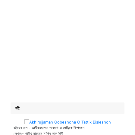
বই
বইয়ের নাম:- আখীরুজ্জামান গবেষণা ও তাত্ত্বিক বিশ্লেষণ
লেখক:- শাইখ নাজমুস সাকিব আল হিন্দী