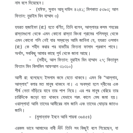
নাম বলে দিয়েছেন।
-
(যঈফ, সুনান আবূ দাউদ ৪২৪১; মিশকাত ৫৩৯৩; আল 
ফিতান: নুয়াইম বিন হাম্মাদ ৩)
হযরত হুজাইফা (রা:) হতে বর্ণিত, তিনি বলেন, আল্লাহর কসম শহরের 
রাস্তাগুলো থেকে এমন কোনো রাস্তা কিংবা গ্রামের গলিসমূহ থেকে 
এমন কোনো গলি নেই যার সম্বন্ধে আমি জানিনা যে, হযরত ওসমান 
(রা:) কে শহীদ করার পর যাবতীয় ফিতনা ফাসাদ প্রকাশ পাবে। 
অর্থাৎ, সবকিছু আমার কাছে পূর্ব থেকে জানা আছে।
-
(সহীহ, আল ফিতান: নুয়াইম বিন হাম্মাদ ২৭; কিতাবুল 
ফিতান মিন কিসমিল আফআল ৩১৩১০)
আলী রা: বলেছেন: ইসলাম কমে যেতে থাকবে। এমন কি "আল্লাহ, 
আল্লাহ" বলার মত মানুষ থাকবে না। এ অবস্থা হলে দ্বীনের এক 
শীর্ষ নেতা দাঁড়িয়ে যাবে তার পাপ নিয়ে। এর পর মানুষ বেরিয়ে তার 
চারিদিকে জড়ো হত থাকবে যেভাবে শরৎ কালে মেঘ জমা হয়। 
ওয়াল্লাহ! আমি তাদের আমীরের নাম জানি এবং তাদের ঘোড়ার জাতও 
জানি।
-
(মুসান্নাফ ইবনে আবি শায়বা ৩৬৪৫৪)
এরকম ভাবে আমাদের নাবী 
 তিনি সব কিছুই বলে গিয়েছেন, যা 
ﷺ