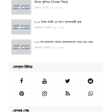
বইয়ের সূচিপত্র (ইনডেক্স লিঙ্ক)
বুধবার, জুলাই ০৫, ২০২৩
৩.১২ ইমাম মাহদী এর আগে আগমনকারী কারা
শুক্রবার, আগস্ট ০৯, ২০২৪
১.৩ শেষ জামানায় আসার আলামতগুলো সত্য হয়ে গেছে
শুক্রবার, জুলাই ০৭, ২০২৩
সোশ্যাল মিডিয়া
ফেসবুক পেজ