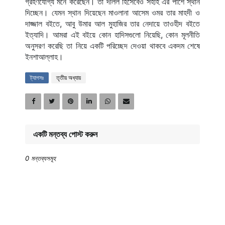
গ্রহণযোগ্য মনে করেছেন। তা দলিল হিসেবেও সহীহ এর পাশে স্থান 
দিচ্ছেন। যেমন স্থান দিয়েছেন মাওলানা আসেম ওমর তার মাহদী ও 
দাজ্জাল বইতে, আবু উমার আল মুহাজির তার নেদায়ে তাওহীদ বইতে 
ইত্যাদি। আমরা এই বইয়ে কোন হাদিসগুলো নিয়েছি, কোন মূলনীতি 
অনুসরণ করেছি তা নিয়ে একটি পরিচ্ছেদ দেওয়া থাকবে একদম শেষে 
ইনশাআল্লাহ।
ট্যাগসঃ
তৃতীয় অধ্যায়
একটি মন্তব্য পোস্ট করুন
0 মন্তব্যসমূহ