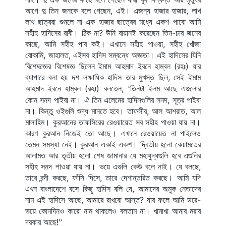
আগে দু তিন জনকে বলে গেছেন, এই। এজন্য হাজার হাজার, লাখ 
লাখ ছাত্ররা শুনলে না এক হাজার ছাত্রের মধ্যে একশ পাবো আমি 
সহীহ হাদিসের রাবী। ঠিক না? উনি বায়ানই করেছেন তিন-চার জনের 
কাছে, আমি সহীহ পাব কই। এখানে সহীহ পাওয়া, সহীহ খোঁজা 
বোকামি, জাহালত, এইসব হাদিস সম্বন্ধে অজ্ঞতা। এই হাদিসের যিনি 
বিশেষজ্ঞের বিশেষজ্ঞ ছিলেন ইমাম আহমাদ ইবনে হাম্বল (রহঃ) যার 
ব্যাপারে বলা হয় দশ লক্ষাধিক হাদিস তার মুখস্ত ছিল, সেই ইমাম 
আহমাদ ইবনে হাম্বল (রহঃ) বলতেন, 
তিনটা ইলম আছে এগুলোর 
‘
কোন সনদ পাইবা না। ঐ তিন এলেমের হাদিসগুলির সনদ, সূত্র পাইবা 
না। কিন্তু ওইগুলি শুদ্ধ মানতে হবে। তাফসীর, আল আশরাত, আল 
মালাহিম। কুরআনের তাফসিরের রেওয়ায়েত সব সহীহ পাওয়া যায় না। 
কারণ কুরআন নিজেই তো আছে। এখানে রেওয়ায়েত না পাইলেও 
তেমন সমস্যা নেই। কুরআন একাই একশ। দ্বিতীয় হলো কেয়ামতের 
আলামত আর তৃতীয় হলো শেষ জামানার যে মহাযুদ্ধগুলি হবে এগুলির 
সহীহ সনদ পাওয়া যায় না। ভয়ে এগুলি কেউ বলে নাই। যে বলছে, 
তারে বন্দী করছে, ফাঁসি দিসে, তারে দেশান্তরিত করছে। আমি যদি 
এখন বাংলাদেশে বসে কিছু হাদিস বলি যে, আমাদের অমুক নেতাদের 
নাম এই হাদিসে আছে, আমারে রাখবো আস্ত? যার ফলে আমি ডরে-
ভয়ে কোনদিনও কারো নাম থাকলেও বলতাম না। খামাখা আমার মরার 
দরকার আছে!
”