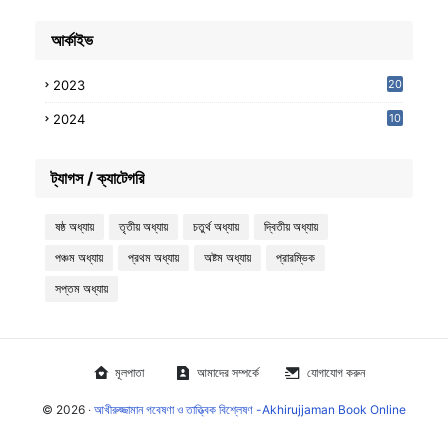
আর্কাইভ
2023
20
2024
10
7
ট্যাগস / ক্যাটেগরি
ষষ্ঠ অধ্যায়
তৃতীয় অধ্যায়
চতুর্থ অধ্যায়
দ্বিতীয় অধ্যায়
পঞ্চম অধ্যায়
প্রথম অধ্যায়
অষ্টম অধ্যায়
প্রারম্ভিক
সপ্তম অধ্যায়
মূলপাতা
আমাদের সম্পর্কে
যোগাযোগ করুন
©
2026
‧
আখীরুজ্জামান গবেষণা ও তাত্ত্বিক বিশ্লেষণ -Akhirujjaman Book Online