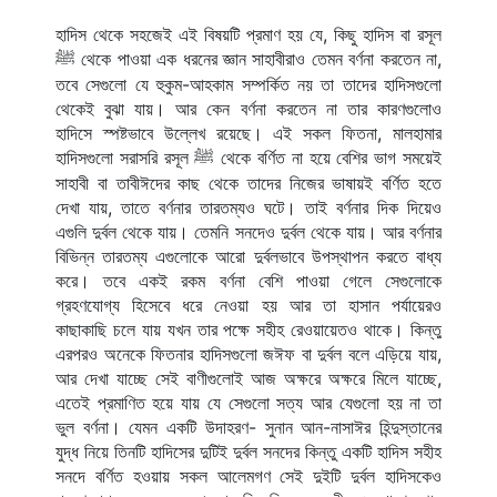
হাদিস থেকে সহজেই এই বিষয়টি প্রমাণ হয় যে, কিছু হাদিস বা রসূল 
 থেকে পাওয়া এক ধরনের জ্ঞান সাহাবীরাও তেমন বর্ণনা করতেন না, 
ﷺ
তবে সেগুলো যে হুকুম-আহকাম সম্পর্কিত নয় তা তাদের হাদিসগুলো 
থেকেই বুঝা যায়। আর কেন বর্ণনা করতেন না তার কারণগুলোও 
হাদিসে স্পষ্টভাবে উল্লেখ রয়েছে। এই সকল ফিতনা, মালহামার 
হাদিসগুলো সরাসরি রসূল 
 থেকে বর্ণিত না হয়ে বেশির ভাগ সময়েই 
ﷺ
সাহাবী বা তাবীঈদের কাছ থেকে তাদের নিজের ভাষায়ই বর্ণিত হতে 
দেখা যায়, তাতে বর্ণনার তারতম্যও ঘটে। তাই বর্ণনার দিক দিয়েও 
এগুলি দুর্বল থেকে যায়। তেমনি সনদেও দুর্বল থেকে যায়। আর বর্ণনার 
বিভিন্ন তারতম্য এগুলোকে আরো দুর্বলভাবে উপস্থাপন করতে বাধ্য 
করে। তবে একই রকম বর্ণনা বেশি পাওয়া গেলে সেগুলোকে 
গ্রহণযোগ্য হিসেবে ধরে নেওয়া হয় আর তা হাসান পর্যায়েরও 
কাছাকাছি চলে যায় যখন তার পক্ষে সহীহ রেওয়ায়েতও থাকে। কিন্তু 
এরপরও অনেকে ফিতনার হাদিসগুলো জঈফ বা দুর্বল বলে এড়িয়ে যায়, 
আর দেখা যাচ্ছে সেই বাণীগুলোই আজ অক্ষরে অক্ষরে মিলে যাচ্ছে, 
এতেই প্রমাণিত হয়ে যায় যে সেগুলো সত্য আর যেগুলো হয় না তা 
ভুল বর্ণনা। যেমন একটি উদাহরণ- সুনান আন-নাসাঈর হিন্দুস্তানের 
যুদ্ধ নিয়ে তিনটি হাদিসের দুটিই দুর্বল সনদের কিন্তু একটি হাদিস সহীহ 
সনদে বর্ণিত হওয়ায় সকল আলেমগণ সেই দুইটি দুর্বল হাদিসকেও 