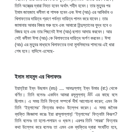
তিনি অস্ত্রের দ্বারা নিহত হবেন অর্থাৎ শহীদ হবেন। তার মৃত্যুর পর
ইমাম জাহজাহ খলীফা বা শাসক হবেন এবং ঈসা (আঃ) এর আবির্ভাব ও
খিলাফতের দায়িত্ব গ্রহণ পর্যন্ত দায়িত্ব পালন করে যাবেন। তার
জামানায় আবার বিজয় শুরু হবে এবং আবারো হিন্দুস্তানের যুদ্ধ হবে ও
বিজয় হবে এবং তার পিছনেই ঈসা (আঃ) ছলাত আদায় করবেন। আর
সেই খলীফা ঈসা (আঃ) কে খিলাফতের দায়িত্ব অর্পণ করবেন। ঈসা
(আঃ) এর মৃত্যুর মাধ্যমে খিলাফতের তথা মুসলিমদের শাসনের এই ধারা
শেষ হবে। হাদিসে এসেছে-
ইমাম মাহমুদ এর খিলাফতঃ
ইয়াহ্‌ইয়া ইব্‌ন উছমান (রহঃ) .... আবদুল্লাহ্‌ ইব্‌ন উমার (রা:) থেকে
বর্ণিত। তিনি বলেনঃ একদিন আমরা রসূলুল্লাহ্‌
ﷺ
এর কাছে বসে
ছিলাম। এ সময় তিনি ফিত্‌না সম্পর্কে দীর্ঘ আলোচনা করেন; এমন কি
তিনি
‘
ইহ্‌লাসের
’
ফিত্‌নার কথাও উল্লেখ করেন। এ সময় জনৈক
ব্যক্তি জিজ্ঞাসা করেঃ ইয়া রাসূলাল্লাহ্‌!
‘
ইহ্‌লাসের
’
ফিত্‌নাটা কিরূপ?
তিনি বলেনঃ তা হলো-পলায়ন ও ধ্বংস। এরপর তিনি
‘
সাররা
’
ফিত্‌নার
কথা উল্লেখ করে বলেনঃ তা এমন এক ব্যক্তির দ্বারা সংঘটিত হবে,