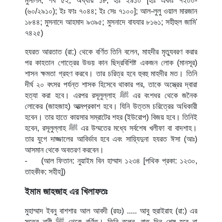
মুসলিম, পর্ব ৫২, অধ্যায় ১৮, হাঃ ২৯১০ [হাঃ একাঃ ৭২০০-
(৬০/২৯১০); ইঃ ফাঃ ৭০৪৪; ইঃ সেঃ ৭১০০]; আল-লুলু ওয়াল মারজান
১৮৪৪; মুসনাদে আহমাদ ৯৩৯৫; মুসনাদে বাযযার ৮১৬১; সহীহুল জামি'
৭৪২৫)
হযরত আরতাত (রা:) থেকে বর্ণিত তিনি বলেন, মাহদীর মৃত্যুবরণ করার
পর কাহতান গোত্রের উভয় কান ছিদ্রবিশিষ্ট একজন লোক (মানসূর)
শাসন ক্ষমতা গ্রহণ করবে। তার চরিত্র হবে হুবহু মাহদীর মত। তিনি
দীর্ঘ ২০ বৎসর পর্যন্ত শাসক হিসেবে থাকার পর, তাকে অস্ত্রের দ্বারা
হত্যা করা হবে। এরপর রসূলুল্লাহ
ﷺ
এর বংশধর থেকে জনৈক
লোকের (জাহজাহ) আত্মপ্রকাশ হবে। যিনি উত্তম চরিত্রের অধিকারী
হবেন। তার হাতে কায়সার সম্রাটের শহর (ইউরোপ) বিজয় হবে। তিনিই
হবেন, রসূলুল্লাহ
ﷺ
এর উম্মতের মধ্যে সর্বশেষ খলীফা বা বাদশাহ।
তার যুগে দাজ্জালের আবির্ভাব হবে এবং সায়্যিদুনা হযরত ঈসা (আঃ)
আসমান থেকে অবতরণ করবেন।
-
(আল ফিতান: নুয়াইম বিন হাম্মাদ ১২৩৪ [পথিক প্রকা: ১২৩০,
তাহকীক: সহীহ])
ইমাম জাহজাহ এর খিলাফতঃ
মুহাম্মাদ ইবনু বাশশার আল আবদী (রহঃ) ..... আবু হুরাইরাহ (রা:) এর
সূত্রে নাবী
ﷺ
থেকে বর্ণিত। তিনি বলেন, রাত দিন শেষ হবে না