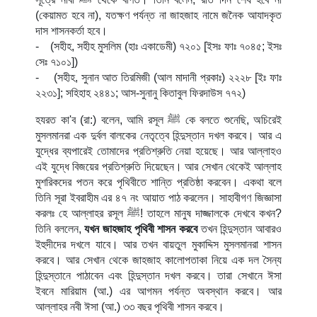
(কেয়ামত হবে না), যতক্ষণ পর্যন্ত না জাহজাহ নামে জনৈক আযাদকৃত
দাস শাসনকর্তা হবে।
-
(সহীহ, সহীহ মুসলিম (হাঃ একাডেমী) ৭২০১ [ইসঃ ফাঃ ৭০৪৫; ইসঃ
সেঃ ৭১০১])
-
(সহীহ, সুনান আত তিরমিজী (আল মাদানী প্রকাঃ) ২২২৮ [ইঃ ফাঃ
২২৩১]; সহিহাহ ২৪৪১; আস-সুনানু কিতাবুল ফিরদাউস ৭৭২)
হযরত কা'ব (রা:) বলেন, আমি রসূল
ﷺ
কে বলতে শুনেছি, অচিরেই
মুসলমানরা এক দুর্বল বালকের নেতৃত্বে হিন্দুস্তান দখল করবে। আর এ
যুদ্ধের ব্যপারেই তোমাদের প্রতিশ্রুতি নেয়া হয়েছে। আর আল্লাহও
এই যুদ্ধে বিজয়ের প্রতিশ্রুতি দিয়েছেন। আর সেখান থেকেই আল্লাহ
মুশরিকদের পতন করে পৃথিবীতে শান্তি প্রতিষ্ঠা করবেন। একথা বলে
তিনি সূরা ইবরাহীম এর ৪৭ নং আয়াত পাঠ করলেন। সাহাবীগণ জিজ্ঞাসা
করলঃ হে আল্লাহর রসূল
ﷺ
! তাহলে মানুষ দাজ্জালকে দেখবে কখন?
তিনি বললেন,
যখন জাহজাহ পৃথিবী শাসন করবে
তখন হিন্দুস্তান আবারও
ইহুদীদের দখলে যাবে। আর তখন বায়তুল মুকাদ্দিস মুসলমানরা শাসন
করবে। আর সেখান থেকে জাহজাহ কালোপতাকা নিয়ে এক দল সৈন্য
হিন্দুস্তানে পাঠাবেন এবং হিন্দুস্তান দখল করবে। তারা সেখানে ঈসা
ইবনে মারিয়াম (আ.) এর আগমন পর্যন্ত অবস্থান করবে। আর
আল্লাহর নবী ঈসা (আ.) ৩৩ বছর পৃথিবী শাসন করবে।