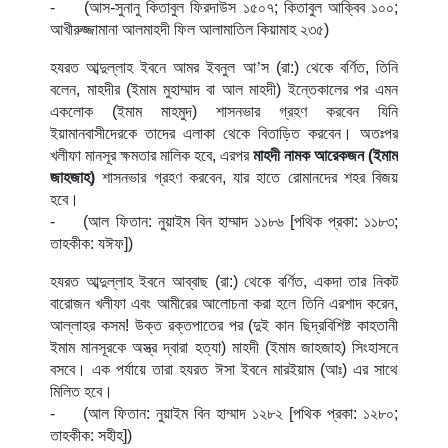
-
(আস-সুনানু কিতাবুল ফিরদাউস ১৫০৭; কিতাবুল আক্বিব ১০০;
আখীরুজ্জামানা আলমাহদী ফিল আলামাতিল কিয়ামাহ ২৩৫)
হযরত আব্দুল্লাহ ইবনে আমর ইবনুল আ
’
স (রা:) থেকে বর্ণিত, তিনি
বলেন, মাহদীর (ইমাম মুহাম্মাদ বা আল মাহদী) ইন্তেকালের পর এমন
একলোক (ইমাম মাহমুদ) শাসনভার গ্রহণ করবেন যিনি
ইয়ামানবাসীদেরকে তাদের এলাকা থেকে বিতাড়িত করবেন। অতঃপর
খলীফা মানসূর ক্ষমতার মালিক হবে, এরপর
মাহদী নামক আরেকজন (ইমাম
জাহজাহ)
শাসনভার গ্রহণ করবেন, যার হাতে রোমানদের শহর বিজয়
হবে।
-
(আল ফিতান: নুয়াইম বিন হাম্মাদ ১১৮৬ [পথিক প্রকা: ১১৮৩;
তাহকীক: যঈফ])
হযরত আব্দুল্লাহ ইবনে আব্বাছ (রা:) থেকে বর্ণিত, একদা তার নিকট
বারোজন খলীফা এবং আমীরের আলোচনা করা হলে তিনি এরশাদ করেন,
আল্লাহর কসম! উক্ত রক্তপাতের পর (দুই কান ছিদ্রবিশিষ্ট কাহতানী
ইমাম মানসূরকে অস্ত্র দ্বারা হত্যা) মাহদী (ইমাম জাহজাহ) সিংহাসনে
বসবে। এক পর্যায়ে তারা হযরত ঈসা ইবনে মারইয়াম (আঃ) এর সাথে
মিলিত হবে।
-
(আল ফিতান: নুয়াইম বিন হাম্মাদ ১২৮২ [পথিক প্রকা: ১২৮০;
তাহকীক: সহীহ])