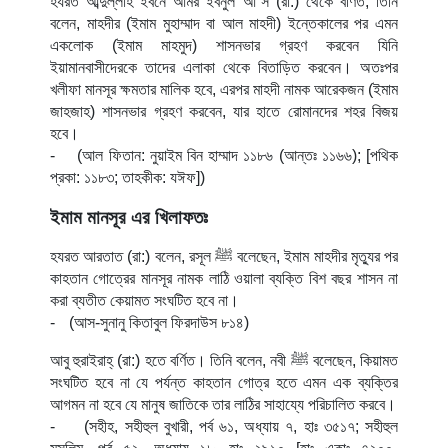
হযরত আব্দুল্লাহ ইবনে আমর ইবনুল আ
’
স (রা:) থেকে বর্ণিত, তিনি
বলেন, মাহদীর (ইমাম মুহাম্মাদ বা আল মাহদী) ইন্তেকালের পর এমন
একলোক (ইমাম মাহমুদ) শাসনভার গ্রহণ করবেন যিনি
ইয়ামানবাসীদেরকে তাদের এলাকা থেকে বিতাড়িত করবেন। অতঃপর
খলীফা মানসূর ক্ষমতার মালিক হবে, এরপর মাহদী নামক আরেকজন (ইমাম
জাহজাহ) শাসনভার গ্রহণ করবেন, যার হাতে রোমানদের শহর বিজয়
হবে।
-
(আল ফিতান: নুয়াইম বিন হাম্মাদ ১১৮৬ (আন্তঃ ১১৬৬); [পথিক
প্রকা: ১১৮৩; তাহকীক: যঈফ])
ইমাম মানসূর এর খিলাফতঃ
হযরত আরতাত (রা:) বলেন, রসূল
ﷺ
বলেছেন, ইমাম মাহদীর মৃত্যুর পর
কাহতান গোত্রের মানসূর নামক লাঠি ওয়ালা ব্যক্তি বিশ বছর শাসন না
করা ব্যতীত কেয়ামত সংঘটিত হবে না।
-
(আস-সুনানু কিতাবুল ফিরদাউস ৮১৪)
আবু হুরাইরাহ্ (রা:) হতে বর্ণিত। তিনি বলেন, নবী
ﷺ
বলেছেন, কিয়ামত
সংঘটিত হবে না যে পর্যন্ত কাহতান গোত্র হতে এমন এক ব্যক্তির
আগমন না হবে যে মানুষ জাতিকে তার লাঠির সাহায্যে পরিচালিত করবে।
-
(সহীহ, সহীহুল বুখারী, পর্ব ৬১, অধ্যায় ৭, হাঃ ৩৫১৭; সহীহুল