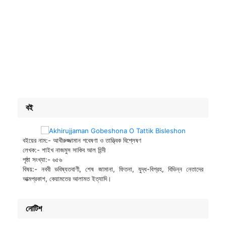
বই
বইয়ের নাম:- আখীরুজ্জামান গবেষণা ও তাত্ত্বিক বিশ্লেষণ
লেখক:- শাইখ নাজমুস সাকিব আল হিন্দী
পৃষ্ঠা সংখ্যা:- ৬৫৬
বিষয়:- নববী ভবিষ্যতবাণী, শেষ জামানা, ফিতনা, যুদ্ধ-বিগ্রহ, বিভিন্ন নেতাদের
আত্মপ্রকাশ, কেয়ামতের আলামত ইত্যাদি।
নোটিশ