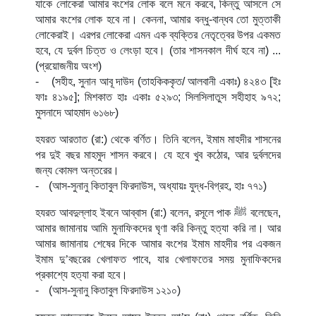
যাকে লোকেরা আমার বংশের লোক বলে মনে করবে, কিন্তু আসলে সে
আমার বংশের লোক হবে না। কেননা, আমার বন্ধু-বান্ধব তো মুত্তাকী
লোকেরাই। এরপর লোকেরা এমন এক ব্যক্তির নেতৃত্বের উপর একমত
হবে, যে দুর্বল চিত্ত ও লেংড়া হবে। (তার শাসনকাল দীর্ঘ হবে না) ...
(প্রয়োজনীয় অংশ)
-
(সহীহ, সুনান আবূ দাউদ (তাহকিককৃত/ আলবানী একাঃ) ৪২৪৩ [ইঃ
ফাঃ ৪১৯৫]; মিশকাত হাঃ একাঃ ৫২৯৩; সিলসিলাতুস সহীহাহ ৯৭২;
মুসনাদে আহমাদ ৬১৬৮)
হযরত আরতাত (রা:) থেকে বর্ণিত। তিনি বলেন, ইমাম মাহদীর শাসনের
পর দুই বছর মাহমুদ শাসন করবে। যে হবে খুব কঠোর, আর দুর্বলদের
জন্য কোমল অন্তরের।
-
(আস-সুনানু কিতাবুল ফিরদাউস, অধ্যায়ঃ যুদ্ধ-বিগ্রহ, হাঃ ৭৭১)
হযরত আবদুল্লাহ ইবনে আব্বাস (রা:) বলেন, রসূলে পাক
ﷺ
বলেছেন,
আমার জামানায় আমি মুনাফিকদের ঘৃণা করি কিন্তু হত্যা করি না। আর
আমার জামানায় শেষের দিকে আমার বংশের ইমাম মাহদীর পর একজন
ইমাম দু
’
বছরের খেলাফত পাবে, যার খেলাফতের সময় মুনাফিকদের
প্রকাশ্যে হত্যা করা হবে।
-
(আস-সুনানু কিতাবুল ফিরদাউস ১২১০)