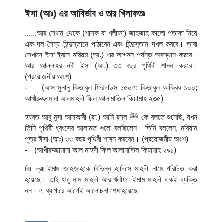
ঈসা (আঃ) এর আবির্ভাব ও তার খিলাফতঃ
......আর সেখান থেকে (শাসক বা খলীফা) জাহজাহ কালো পতাকা নিয়ে
এক দল সৈন্য হিন্দুস্তানে পাঠাবেন এবং হিন্দুস্তান দখল করবে। তারা
সেখানে ইসা ইবনে মরিয়ম (আ.) এর আগমন পর্যন্ত অবস্থান করবে।
আর আল্লাহর নবী ইসা (আ.) ৩৩ বছর পৃথিবী শাসন করবে।
(প্রয়োজনীয় অংশ)
-
(আস সুনানু কিতাবুল ফিরদাউস ১৫০৭; কিতাবুল আক্বিব ১০০;
আখীরুজ্জামানা আলমাহদী ফিল আলামাতিল কিয়ামাহ ২৩৫)
হযরত আবু মুসা আসআরী (রা:) আমি রসূল
ﷺ
কে বলতে শুনেছি, যখন
তিনি পৃথিবী ধ্বংসের আলামত গুলো বলছিলেন। তিনি বললেন, মরিয়াম
পুত্র ঈসা (আঃ) ৩৩ বছর পৃথিবী শাসন করবেন। (প্রয়োজনীয় অংশ)
-
(আখীরুজ্জামানা আল মাহদী ফিল আলামাতিল কিয়ামাহ ২৯১)
বিঃ দ্রঃ ইমাম জাহজাহকে বিভিন্ন হাদিসে মাহদী নামে পরিচিত করা
হয়েছে। তাই শুধু নাম মাহদী আর খলীফা ইমাম মাহদী একই ব্যক্তি
নন। এ ব্যাপারে আগেই আলোচনা শেষ হয়েছে।