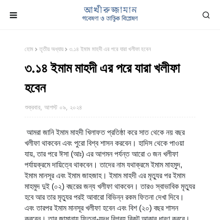
হোম
তৃতীয় অধ্যায়
৩.১৪ ইমাম মাহদী এর পরে যারা খলীফা হবেন
৩.১৪ ইমাম মাহদী এর পরে যারা খলীফা
হবেন
শুক্রবার, আগস্ট ০৯, ২০২৪
আমরা জানি ইমাম মাহদী খিলাফত প্রতিষ্ঠা করে সাত থেকে নয় বছর
খলীফা থাকবেন এবং পুরো বিশ্ব শাসন করবেন। হাদিস থেকে পাওয়া
যায়, তার পরে ঈসা (আঃ) এর আগমন পর্যন্ত আরো ৩ জন খলীফা
পর্যায়ক্রমে দায়িত্বে থাকবেন। তাদের নাম যথাক্রমে ইমাম মাহমুদ,
ইমাম মানসূর এবং ইমাম জাহজাহ। ইমাম মাহদী এর মৃত্যুর পর ইমাম
মাহমুদ দুই (০২) বছরের জন্য খলীফা থাকবেন। তারও স্বাভাবিক মৃত্যুর
হবে আর তার মৃত্যুর পরই আবারো বিভিন্ন রকম ফিতনা দেখা দিবে।
এবং তারপর ইমাম মানসূর খলীফা হবেন এবং বিশ (২০) বছর শাসন
করবেন। তার জামানায় ফিতনা-যুদ্ধ বিগ্রহ বিকট আকার ধারণ করবে।