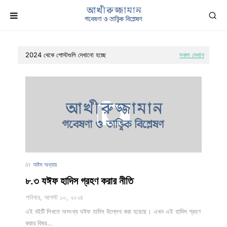
2024 থেকে পোস্টগুলি দেখানো হচ্ছে
সকল দেখান
in
অষ্টম অধ্যায়
৮.৩ যঈফ হাদিস গ্রহণ করার নীতি
শনিবার, আগস্ট ১০, ২০২৪
এই বইটি লিখতে অসংখ্য যঈফ হাদিস উল্লেখ করা হয়েছে। এখন এই হাদিস গ্রহণ
করার বিষয়…