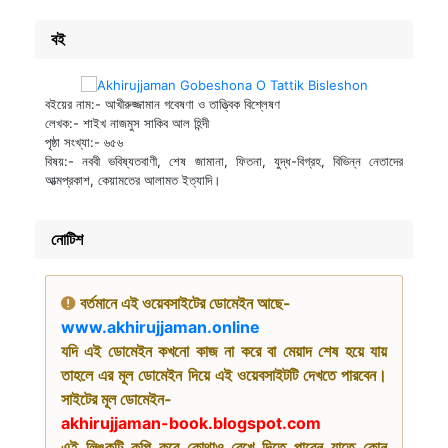
বই
বইয়ের নাম:- আখীরুজ্জামান গবেষণা ও তাত্ত্বিক বিশ্লেষণ
লেখক:- শাইখ নাজমুস সাকিব আল হিন্দী
পৃষ্ঠা সংখ্যা:- ৬৫৬
বিষয়:- নববী ভবিষ্যতবাণী, শেষ জামানা, ফিতনা, যুদ্ধ-বিগ্রহ, বিভিন্ন নেতাদের
আত্মপ্রকাশ, কেয়ামতের আলামত ইত্যাদি।
নোটিশ
বর্তমানে এই ওয়েবসাইটের ডোমেইন আছে-
www.akhirujjaman.online
যদি এই ডোমেইন কখনো কাজ না করে বা মেয়াদ শেষ হয়ে যায়
তাহলে এর মূল ডোমেইন দিয়ে এই ওয়েবসাইটটি দেখতে পারবেন।
সাইটের মূল ডোমেইন-
akhirujjaman-book.blogspot.com
এই লিঙ্কটি কপি করে কোথাও রেখে দিতে পারেন যাতে কোন